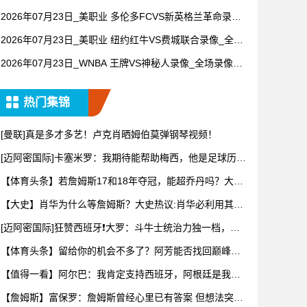
全场录像【高清回放】
2026年07月23日_美职业 多伦多FCVS新英格兰革命录像_
全场录像【高清回放】
2026年07月23日_美职业 纽约红牛VS费城联合录像_全场
录像【高清回放】
2026年07月23日_WNBA 王牌VS神秘人录像_全场录像
【高清回放】
热门集锦
[曼联]真是多才多艺！卢克肖晒姆伯莫弹钢琴视频！
[迈阿密国际]卡塞米罗：我期待能帮助梅西，他是足球历史
上最伟
【体育头条】若詹姆斯17和18年夺冠，能超乔丹吗？大史
热议：
【大史】肖华为什么等詹姆斯？大史热议:肖华必利用其商
业眼光打
[迈阿密国际]狂赞西班牙❗大罗：斗牛士统治力独一档，阿
根廷有
【体育头条】留给你的机会不多了？阿芳能否找回巅峰期
的状态？
【值得一看】阿尔巴：我肯定支持西班牙，阿根廷是我为
数不多会看
【詹姆斯】富保罗：詹姆斯曾经心里已有答案 但想法突然