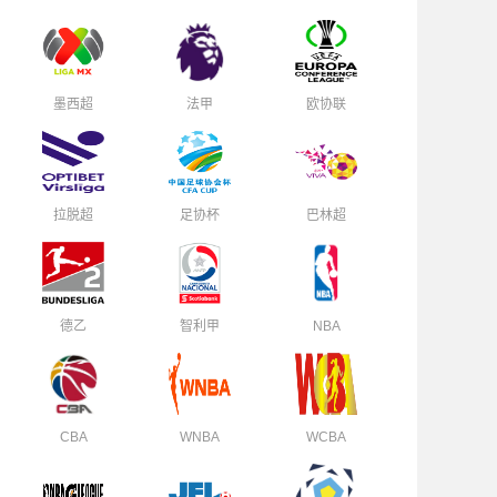
墨西超
法甲
欧协联
拉脱超
足协杯
巴林超
德乙
智利甲
NBA
CBA
WNBA
WCBA