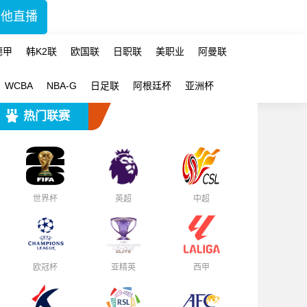
其他直播
德甲
韩K2联
欧国联
日职联
美职业
阿曼联
WCBA
NBA-G
日足联
阿根廷杯
亚洲杯
热门联赛
世界杯
英超
中超
欧冠杯
亚精英
西甲