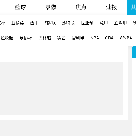
篮球
录像
焦点
速报
冠杯
亚精英
西甲
韩K联
沙特联
世亚预
意甲
立陶甲
拉脱超
足协杯
巴林超
德乙
智利甲
NBA
CBA
WNBA