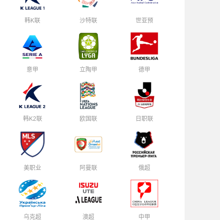
韩K联
沙特联
世亚预
意甲
立陶甲
德甲
韩K2联
欧国联
日职联
美职业
阿曼联
俄超
乌克超
澳超
中甲