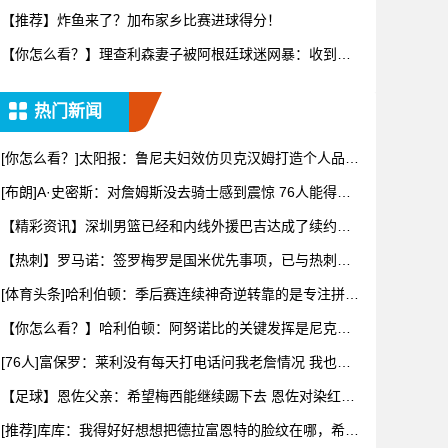
转变又要
【推荐】炸鱼来了？加布家乡比赛进球得分！
【你怎么看？】理查利森妻子被阿根廷球迷网暴：收到数
百条恶评，
热门新闻
[你怎么看？]太阳报：鲁尼夫妇效仿贝克汉姆打造个人品
牌，科琳
[布朗]A·史密斯：对詹姆斯没去骑士感到震惊 76人能得到
他
【精彩资讯】深圳男篮已经和内线外援巴吉达成了续约一
致
【热刺】罗马诺：签罗梅罗是国米优先事项，已与热刺以
及球员阵营
[体育头条]哈利伯顿：季后赛连续神奇逆转靠的是专注拼下
每一个
【你怎么看？】哈利伯顿：阿努诺比的关键发挥是尼克斯
阵容深度的
[76人]富保罗：莱利没有每天打电话问我老詹情况 我也告
知其
【足球】恩佐父亲：希望梅西能继续踢下去 恩佐对染红离
场感到难
[推荐]库库：我得好好想想把德拉富恩特的脸纹在哪，希望