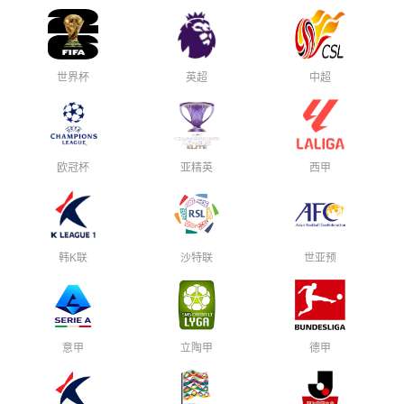
世界杯
英超
中超
欧冠杯
亚精英
西甲
韩K联
沙特联
世亚预
意甲
立陶甲
德甲