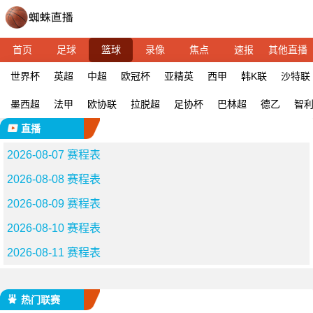
首页
足球
篮球
录像
焦点
速报
其他直播
世界杯
英超
中超
欧冠杯
亚精英
西甲
韩K联
沙特联
墨西超
法甲
欧协联
拉脱超
足协杯
巴林超
德乙
智
直播
2026-08-07 赛程表
2026-08-08 赛程表
2026-08-09 赛程表
2026-08-10 赛程表
2026-08-11 赛程表
热门联赛