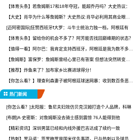
【体育头条】若詹姆斯17和18年夺冠，能超乔丹吗？大史热议：
【大史】肖华为什么等詹姆斯？大史热议:肖华必利用其商业眼光
打
[迈阿密国际]狂赞西班牙❗大罗：斗牛士统治力独一档，阿根廷有
【体育头条】留给你的机会不多了？阿芳能否找回巅峰期的状态？
【值得一看】阿尔巴：我肯定支持西班牙，阿根廷是我为数不多会
看
【詹姆斯】富保罗：詹姆斯曾经心里已有答案 但想法突然转变又
要
【推荐】炸鱼来了？加布家乡比赛进球得分！
【你怎么看？】理查利森妻子被阿根廷球迷网暴：收到数百条恶
评，
热门新闻
[你怎么看？]太阳报：鲁尼夫妇效仿贝克汉姆打造个人品牌，科琳
[布朗]A·史密斯：对詹姆斯没去骑士感到震惊 76人能得到他
【精彩资讯】深圳男篮已经和内线外援巴吉达成了续约一致
【热刺】罗马诺：签罗梅罗是国米优先事项，已与热刺以及球员阵