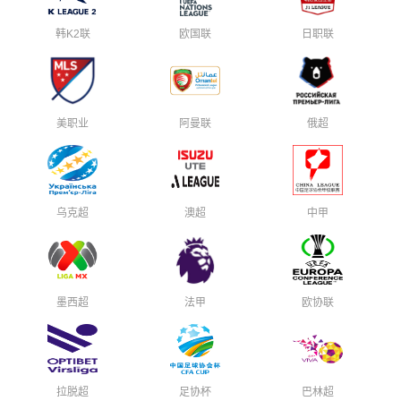
韩K2联
欧国联
日职联
美职业
阿曼联
俄超
乌克超
澳超
中甲
墨西超
法甲
欧协联
拉脱超
足协杯
巴林超