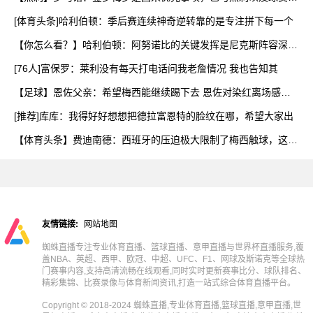
营
[体育头条]哈利伯顿：季后赛连续神奇逆转靠的是专注拼下每一个
【你怎么看？】哈利伯顿：阿努诺比的关键发挥是尼克斯阵容深度
的
[76人]富保罗：莱利没有每天打电话问我老詹情况 我也告知其
【足球】恩佐父亲：希望梅西能继续踢下去 恩佐对染红离场感到
难
[推荐]库库：我得好好想想把德拉富恩特的脸纹在哪，希望大家出
【体育头条】费迪南德：西班牙的压迫极大限制了梅西触球，这是
他
友情链接:
网站地图
蜘蛛直播专注专业体育直播、篮球直播、意甲直播与世界杯直播服务,覆
盖NBA、英超、西甲、欧冠、中超、UFC、F1、网球及斯诺克等全球热
门赛事内容,支持高清流畅在线观看,同时实时更新赛事比分、球队排名、
精彩集锦、比赛录像与体育新闻资讯,打造一站式综合体育直播平台。
Copyright © 2018-2024 蜘蛛直播,专业体育直播,篮球直播,意甲直播,世