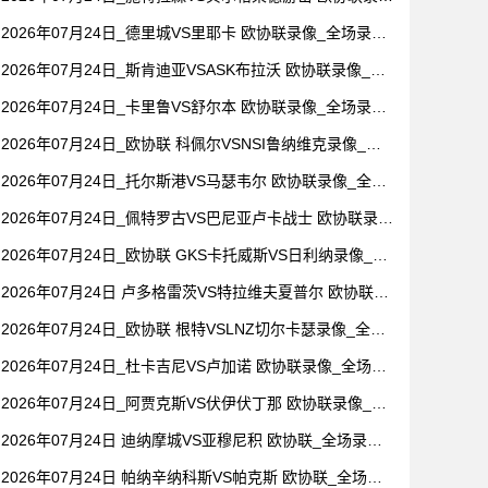
_全场录像【视频集锦】
2026年07月24日_德里城VS里耶卡 欧协联录像_全场录像
【视频集锦】
2026年07月24日_斯肯迪亚VSASK布拉沃 欧协联录像_全
场录像【高清回放】
2026年07月24日_卡里鲁VS舒尔本 欧协联录像_全场录像
【全场回放】
2026年07月24日_欧协联 科佩尔VSNSI鲁纳维克录像_全
场录像【高清回放】
2026年07月24日_托尔斯港VS马瑟韦尔 欧协联录像_全场
录像【高清回放】
2026年07月24日_佩特罗古VS巴尼亚卢卡战士 欧协联录像
_高清录像【全场回放】
2026年07月24日_欧协联 GKS卡托威斯VS日利纳录像_高
清录像【全场回放】
2026年07月24日 卢多格雷茨VS特拉维夫夏普尔 欧协联_
全场录像【视频集锦】
2026年07月24日_欧协联 根特VSLNZ切尔卡瑟录像_全场
录像【全场回放】
2026年07月24日_杜卡吉尼VS卢加诺 欧协联录像_全场录
像【全场回放】
2026年07月24日_阿贾克斯VS伏伊伏丁那 欧协联录像_全
场录像【视频集锦】
2026年07月24日 迪纳摩城VS亚穆尼积 欧协联_全场录像
【视频集锦】
2026年07月24日 帕纳辛纳科斯VS帕克斯 欧协联_全场录