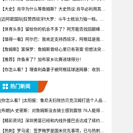
热议：
【大史】肖华为什么等詹姆斯？大史热议:肖华必利用其商
业眼光打
[迈阿密国际]狂赞西班牙❗大罗：斗牛士统治力独一档，阿
根廷有
【体育头条】留给你的机会不多了？阿芳能否找回巅峰期
的状态？
【值得一看】阿尔巴：我肯定支持西班牙，阿根廷是我为
数不多会看
【詹姆斯】富保罗：詹姆斯曾经心里已有答案 但想法突然
转变又要
【推荐】炸鱼来了？加布家乡比赛进球得分！
【你怎么看？】理查利森妻子被阿根廷球迷网暴：收到数
百条恶评，
热门新闻
[你怎么看？]太阳报：鲁尼夫妇效仿贝克汉姆打造个人品
牌，科琳
[布朗]A·史密斯：对詹姆斯没去骑士感到震惊 76人能得到
他
【精彩资讯】深圳男篮已经和内线外援巴吉达成了续约一
致
【热刺】罗马诺：签罗梅罗是国米优先事项，已与热刺以