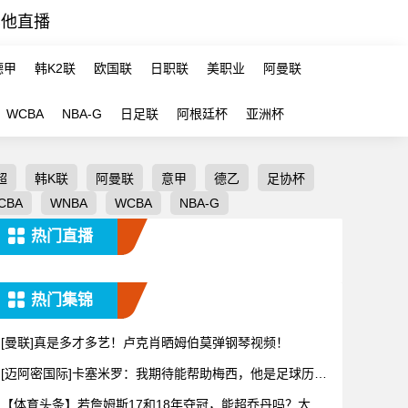
其他直播
德甲
韩K2联
欧国联
日职联
美职业
阿曼联
WCBA
NBA-G
日足联
阿根廷杯
亚洲杯
超
韩K联
阿曼联
意甲
德乙
足协杯
CBA
WNBA
WCBA
NBA-G
热门直播
热门集锦
[曼联]真是多才多艺！卢克肖晒姆伯莫弹钢琴视频！
[迈阿密国际]卡塞米罗：我期待能帮助梅西，他是足球历史
上最伟
【体育头条】若詹姆斯17和18年夺冠，能超乔丹吗？大史