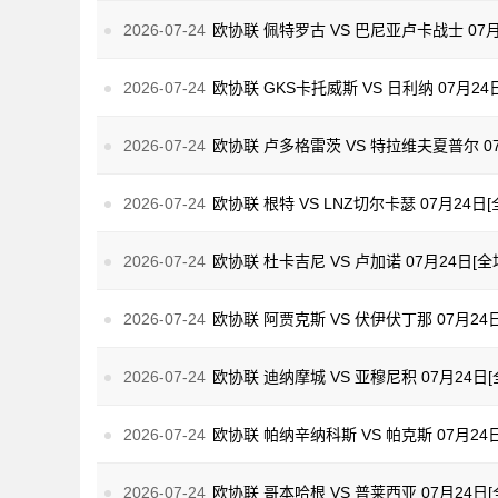
2026-07-24
欧协联 佩特罗古 VS 巴尼亚卢卡战士 07月
2026-07-24
欧协联 GKS卡托威斯 VS 日利纳 07月24
2026-07-24
欧协联 卢多格雷茨 VS 特拉维夫夏普尔 07
2026-07-24
欧协联 根特 VS LNZ切尔卡瑟 07月24日
2026-07-24
欧协联 杜卡吉尼 VS 卢加诺 07月24日[全
2026-07-24
欧协联 阿贾克斯 VS 伏伊伏丁那 07月24
2026-07-24
欧协联 迪纳摩城 VS 亚穆尼积 07月24日
2026-07-24
欧协联 帕纳辛纳科斯 VS 帕克斯 07月24
2026-07-24
欧协联 哥本哈根 VS 普莱西亚 07月24日