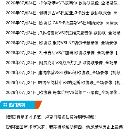
2026年07月24日_托尔斯港VS马瑟韦尔 欧协联录像_全场录像
【高清回放】
2026年07月24日_佩特罗古VS巴尼亚卢卡战士 欧协联录像_高清
录像【全场回放】
2026年07月24日_欧协联 GKS卡托威斯VS日利纳录像_高清录像
【全场回放】
2026年07月24日 卢多格雷茨VS特拉维夫夏普尔 欧协联_全场录像
【视频集锦】
2026年07月24日_欧协联 根特VSLNZ切尔卡瑟录像_全场录像
【全场回放】
2026年07月24日_杜卡吉尼VS卢加诺 欧协联录像_全场录像【全
场回放】
2026年07月24日_阿贾克斯VS伏伊伏丁那 欧协联录像_全场录像
【视频集锦】
2026年07月24日 迪纳摩城VS亚穆尼积 欧协联_全场录像【视频集
锦】
2026年07月24日 帕纳辛纳科斯VS帕克斯 欧协联_全场录像【视频
集锦】
2026年07月24日_欧协联 哥本哈根VS普莱西亚录像_全场录像
【全场回放】
热门集锦
[曼联]真是多才多艺！卢克肖晒姆伯莫弹钢琴视频！
[迈阿密国际]卡塞米罗：我期待能帮助梅西，他是足球历史上最伟