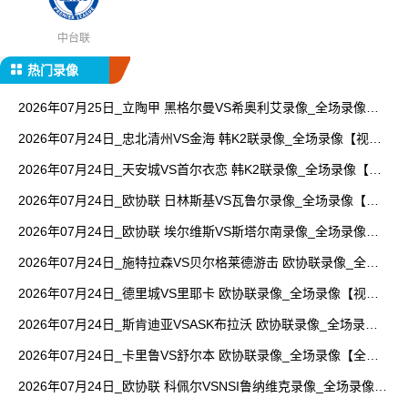
中台联
热门录像
2026年07月25日_立陶甲 黑格尔曼VS希奥利艾录像_全场录像
【全场回放】
2026年07月24日_忠北清州VS金海 韩K2联录像_全场录像【视频
集锦】
2026年07月24日_天安城VS首尔衣恋 韩K2联录像_全场录像【视
频集锦】
2026年07月24日_欧协联 日林斯基VS瓦鲁尔录像_全场录像【全
场回放】
2026年07月24日_欧协联 埃尔维斯VS斯塔尔南录像_全场录像
【全场回放】
2026年07月24日_施特拉森VS贝尔格莱德游击 欧协联录像_全场
录像【视频集锦】
2026年07月24日_德里城VS里耶卡 欧协联录像_全场录像【视频
集锦】
2026年07月24日_斯肯迪亚VSASK布拉沃 欧协联录像_全场录像
【高清回放】
2026年07月24日_卡里鲁VS舒尔本 欧协联录像_全场录像【全场
回放】
2026年07月24日_欧协联 科佩尔VSNSI鲁纳维克录像_全场录像
【高清回放】