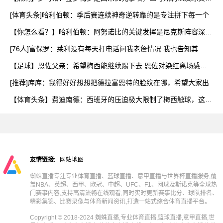
营
[体育头条]哈利伯顿：季后赛连续神奇逆转靠的是专注拼下每一个
【你怎么看？】哈利伯顿：阿努诺比的关键发挥是尼克斯阵容深度
的
[76人]富保罗：莱利没有每天打电话问我老詹情况 我也告知其
【足球】恩佐父亲：希望梅西能继续踢下去 恩佐对染红离场感到
难
[推荐]库库：我得好好想想把德拉富恩特的脸纹在哪，希望大家出
【体育头条】费迪南德：西班牙的压迫极大限制了梅西触球，这是
他
友情链接:
网站地图
蜘蛛直播专注专业体育直播、篮球直播、意甲直播与世界杯直播服务,覆
盖NBA、英超、西甲、欧冠、中超、UFC、F1、网球及斯诺克等全球热
门赛事内容,支持高清流畅在线观看,同时实时更新赛事比分、球队排名、
精彩集锦、比赛录像与体育新闻资讯,打造一站式综合体育直播平台。
Copyright © 2018-2024 蜘蛛直播,专业体育直播,篮球直播,意甲直播,世