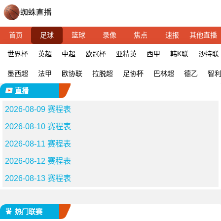
首页
足球
篮球
录像
焦点
速报
其他直播
世界杯
英超
中超
欧冠杯
亚精英
西甲
韩K联
沙特联
墨西超
法甲
欧协联
拉脱超
足协杯
巴林超
德乙
智
直播
2026-08-09 赛程表
2026-08-10 赛程表
2026-08-11 赛程表
2026-08-12 赛程表
2026-08-13 赛程表
热门联赛