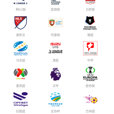
韩K2联
欧国联
日职联
美职业
阿曼联
俄超
乌克超
澳超
中甲
墨西超
法甲
欧协联
拉脱超
足协杯
巴林超