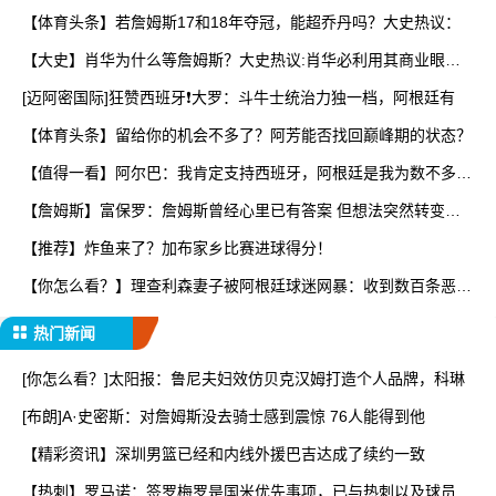
【体育头条】若詹姆斯17和18年夺冠，能超乔丹吗？大史热议：
【大史】肖华为什么等詹姆斯？大史热议:肖华必利用其商业眼光
打
[迈阿密国际]狂赞西班牙❗大罗：斗牛士统治力独一档，阿根廷有
【体育头条】留给你的机会不多了？阿芳能否找回巅峰期的状态？
【值得一看】阿尔巴：我肯定支持西班牙，阿根廷是我为数不多会
看
【詹姆斯】富保罗：詹姆斯曾经心里已有答案 但想法突然转变又
要
【推荐】炸鱼来了？加布家乡比赛进球得分！
【你怎么看？】理查利森妻子被阿根廷球迷网暴：收到数百条恶
评，
热门新闻
[你怎么看？]太阳报：鲁尼夫妇效仿贝克汉姆打造个人品牌，科琳
[布朗]A·史密斯：对詹姆斯没去骑士感到震惊 76人能得到他
【精彩资讯】深圳男篮已经和内线外援巴吉达成了续约一致
【热刺】罗马诺：签罗梅罗是国米优先事项，已与热刺以及球员阵