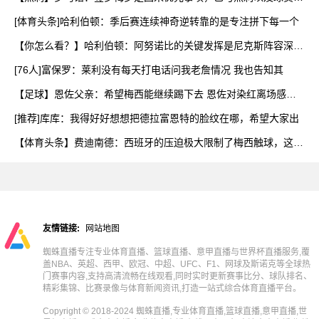
营
[体育头条]哈利伯顿：季后赛连续神奇逆转靠的是专注拼下每一个
【你怎么看？】哈利伯顿：阿努诺比的关键发挥是尼克斯阵容深度
的
[76人]富保罗：莱利没有每天打电话问我老詹情况 我也告知其
【足球】恩佐父亲：希望梅西能继续踢下去 恩佐对染红离场感到
难
[推荐]库库：我得好好想想把德拉富恩特的脸纹在哪，希望大家出
【体育头条】费迪南德：西班牙的压迫极大限制了梅西触球，这是
他
友情链接:
网站地图
蜘蛛直播专注专业体育直播、篮球直播、意甲直播与世界杯直播服务,覆
盖NBA、英超、西甲、欧冠、中超、UFC、F1、网球及斯诺克等全球热
门赛事内容,支持高清流畅在线观看,同时实时更新赛事比分、球队排名、
精彩集锦、比赛录像与体育新闻资讯,打造一站式综合体育直播平台。
Copyright © 2018-2024 蜘蛛直播,专业体育直播,篮球直播,意甲直播,世