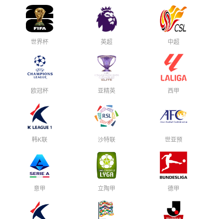
世界杯
英超
中超
欧冠杯
亚精英
西甲
韩K联
沙特联
世亚预
意甲
立陶甲
德甲