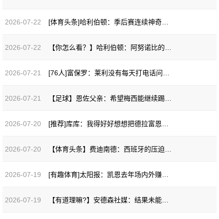
2026-07-22
[体育头条]哈利伯顿：季后赛连续神奇逆转靠的是专注拼下每一个回合
2026-07-22
【你怎么看？】哈利伯顿：阿努诺比的关键发挥是尼克斯阵容深度的体现
2026-07-21
[76人]富保罗：莱利没有每天打电话问我老詹情况 我也告知其他人别这样
2026-07-21
【足球】恩佐父亲：希望梅西能继续踢下去 恩佐对染红离场感到难受
2026-07-20
[推荐]库库：我得好好想想把德拉富恩特的脸纹在哪，希望大家出出主意
2026-07-20
【体育头条】费迪南德：西班牙的压迫极大限制了梅西触球，这是他们赢球的关键
2026-07-19
[有趣体育]太阳报：凯恩去年场内外赚超4800万英镑 贝林厄姆也财源滚滚
2026-07-19
【有道理嘛?】安德森社媒：结果未能如愿，但取得60年来最佳战绩依然值得骄傲