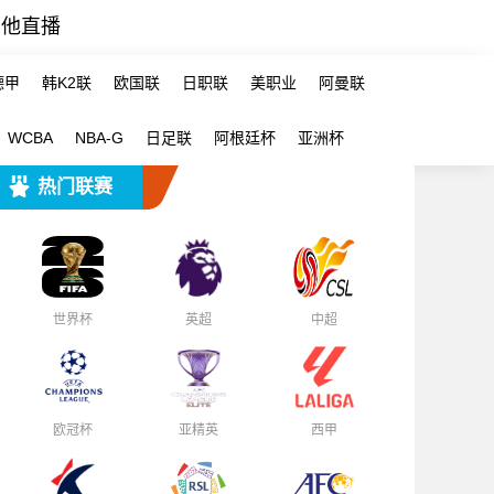
其他直播
德甲
韩K2联
欧国联
日职联
美职业
阿曼联
WCBA
NBA-G
日足联
阿根廷杯
亚洲杯
热门联赛
世界杯
英超
中超
欧冠杯
亚精英
西甲