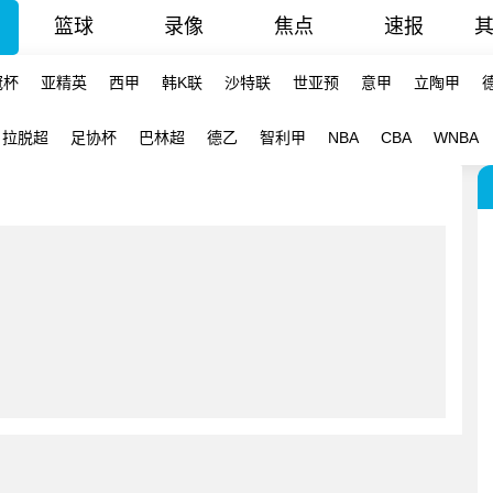
篮球
录像
焦点
速报
冠杯
亚精英
西甲
韩K联
沙特联
世亚预
意甲
立陶甲
拉脱超
足协杯
巴林超
德乙
智利甲
NBA
CBA
WNBA