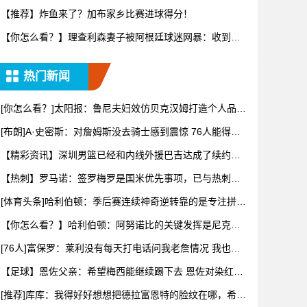
转变又要
【推荐】炸鱼来了？加布家乡比赛进球得分！
【你怎么看？】理查利森妻子被阿根廷球迷网暴：收到数
百条恶评，
热门新闻
[你怎么看？]太阳报：鲁尼夫妇效仿贝克汉姆打造个人品
牌，科琳
[布朗]A·史密斯：对詹姆斯没去骑士感到震惊 76人能得到
他
【精彩资讯】深圳男篮已经和内线外援巴吉达成了续约一
致
【热刺】罗马诺：签罗梅罗是国米优先事项，已与热刺以
及球员阵营
[体育头条]哈利伯顿：季后赛连续神奇逆转靠的是专注拼下
每一个
【你怎么看？】哈利伯顿：阿努诺比的关键发挥是尼克斯
阵容深度的
[76人]富保罗：莱利没有每天打电话问我老詹情况 我也告
知其
【足球】恩佐父亲：希望梅西能继续踢下去 恩佐对染红离
场感到难
[推荐]库库：我得好好想想把德拉富恩特的脸纹在哪，希望