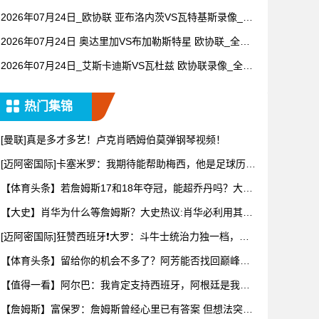
录像【全场回放】
2026年07月24日_欧协联 亚布洛内茨VS瓦特基斯录像_全
场录像【高清回放】
2026年07月24日 奥达里加VS布加勒斯特星 欧协联_全场
录像【视频集锦】
2026年07月24日_艾斯卡迪斯VS瓦杜兹 欧协联录像_全场
录像【视频集锦】
热门集锦
[曼联]真是多才多艺！卢克肖晒姆伯莫弹钢琴视频！
[迈阿密国际]卡塞米罗：我期待能帮助梅西，他是足球历史
上最伟
【体育头条】若詹姆斯17和18年夺冠，能超乔丹吗？大史
热议：
【大史】肖华为什么等詹姆斯？大史热议:肖华必利用其商
业眼光打
[迈阿密国际]狂赞西班牙❗大罗：斗牛士统治力独一档，阿
根廷有
【体育头条】留给你的机会不多了？阿芳能否找回巅峰期
的状态？
【值得一看】阿尔巴：我肯定支持西班牙，阿根廷是我为
数不多会看
【詹姆斯】富保罗：詹姆斯曾经心里已有答案 但想法突然