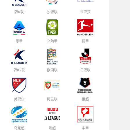
韩K联
沙特联
世亚预
意甲
立陶甲
德甲
韩K2联
欧国联
日职联
美职业
阿曼联
俄超
乌克超
澳超
中甲