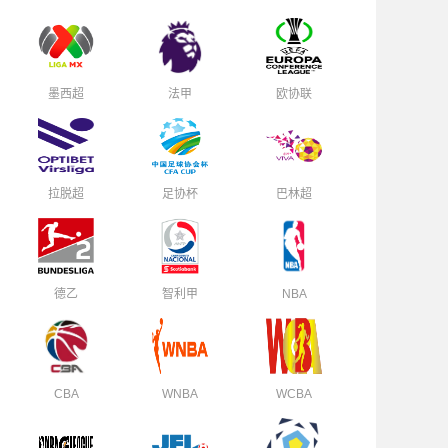
墨西超
法甲
欧协联
拉脱超
足协杯
巴林超
德乙
智利甲
NBA
CBA
WNBA
WCBA