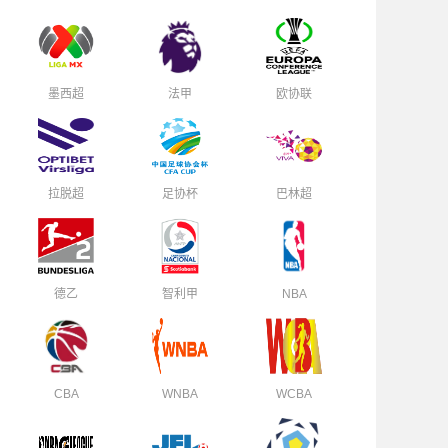
墨西超
法甲
欧协联
拉脱超
足协杯
巴林超
德乙
智利甲
NBA
CBA
WNBA
WCBA