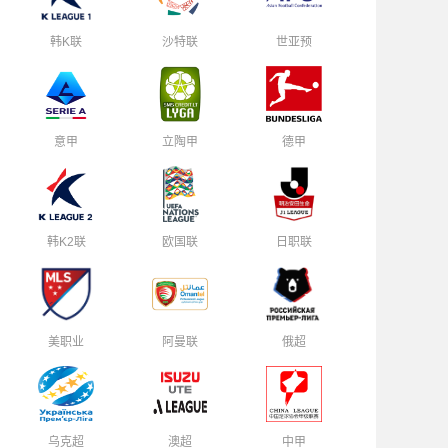
韩K联
沙特联
世亚预
意甲
立陶甲
德甲
韩K2联
欧国联
日职联
美职业
阿曼联
俄超
乌克超
澳超
中甲