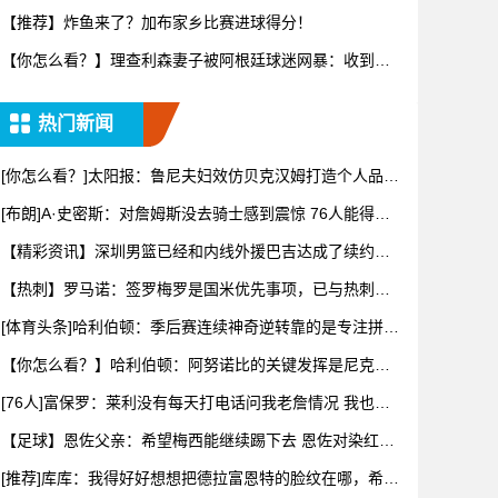
转变又要
【推荐】炸鱼来了？加布家乡比赛进球得分！
【你怎么看？】理查利森妻子被阿根廷球迷网暴：收到数
百条恶评，
热门新闻
[你怎么看？]太阳报：鲁尼夫妇效仿贝克汉姆打造个人品
牌，科琳
[布朗]A·史密斯：对詹姆斯没去骑士感到震惊 76人能得到
他
【精彩资讯】深圳男篮已经和内线外援巴吉达成了续约一
致
【热刺】罗马诺：签罗梅罗是国米优先事项，已与热刺以
及球员阵营
[体育头条]哈利伯顿：季后赛连续神奇逆转靠的是专注拼下
每一个
【你怎么看？】哈利伯顿：阿努诺比的关键发挥是尼克斯
阵容深度的
[76人]富保罗：莱利没有每天打电话问我老詹情况 我也告
知其
【足球】恩佐父亲：希望梅西能继续踢下去 恩佐对染红离
场感到难
[推荐]库库：我得好好想想把德拉富恩特的脸纹在哪，希望