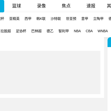
篮球
录像
焦点
速报
冠杯
亚精英
西甲
韩K联
沙特联
世亚预
意甲
立陶甲
拉脱超
足协杯
巴林超
德乙
智利甲
NBA
CBA
WNBA