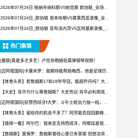
【视频集锦】
2026年07月24日 帕纳辛纳科斯VS帕克斯 欧协联_全场录
像【视频集锦】
2026年07月24日_欧协联 哥本哈根VS普莱西亚录像_全场
录像【全场回放】
2026年07月24日_欧协联 亚布洛内茨VS瓦特基斯录像_全
场录像【高清回放】
热门集锦
[曼联]真是多才多艺！卢克肖晒姆伯莫弹钢琴视频！
[迈阿密国际]卡塞米罗：我期待能帮助梅西，他是足球历史
上最伟
【体育头条】若詹姆斯17和18年夺冠，能超乔丹吗？大史
热议：
【大史】肖华为什么等詹姆斯？大史热议:肖华必利用其商
业眼光打
[迈阿密国际]狂赞西班牙❗大罗：斗牛士统治力独一档，阿
根廷有
【体育头条】留给你的机会不多了？阿芳能否找回巅峰期
的状态？
【值得一看】阿尔巴：我肯定支持西班牙，阿根廷是我为
数不多会看
【詹姆斯】富保罗：詹姆斯曾经心里已有答案 但想法突然