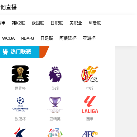
其他直播
德甲
韩K2联
欧国联
日职联
美职业
阿曼联
WCBA
NBA-G
日足联
阿根廷杯
亚洲杯
热门联赛
世界杯
英超
中超
欧冠杯
亚精英
西甲