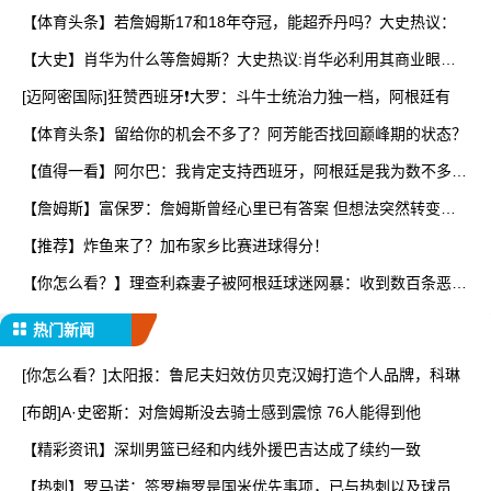
【体育头条】若詹姆斯17和18年夺冠，能超乔丹吗？大史热议：
【大史】肖华为什么等詹姆斯？大史热议:肖华必利用其商业眼光
打
[迈阿密国际]狂赞西班牙❗大罗：斗牛士统治力独一档，阿根廷有
【体育头条】留给你的机会不多了？阿芳能否找回巅峰期的状态？
【值得一看】阿尔巴：我肯定支持西班牙，阿根廷是我为数不多会
看
【詹姆斯】富保罗：詹姆斯曾经心里已有答案 但想法突然转变又
要
【推荐】炸鱼来了？加布家乡比赛进球得分！
【你怎么看？】理查利森妻子被阿根廷球迷网暴：收到数百条恶
评，
热门新闻
[你怎么看？]太阳报：鲁尼夫妇效仿贝克汉姆打造个人品牌，科琳
[布朗]A·史密斯：对詹姆斯没去骑士感到震惊 76人能得到他
【精彩资讯】深圳男篮已经和内线外援巴吉达成了续约一致
【热刺】罗马诺：签罗梅罗是国米优先事项，已与热刺以及球员阵