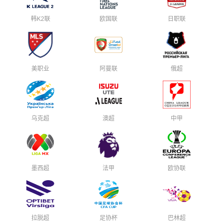
韩K2联
欧国联
日职联
美职业
阿曼联
俄超
乌克超
澳超
中甲
墨西超
法甲
欧协联
拉脱超
足协杯
巴林超