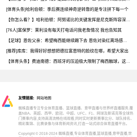
营
[体育头条]哈利伯顿：季后赛连续神奇逆转靠的是专注拼下每一个
【你怎么看？】哈利伯顿：阿努诺比的关键发挥是尼克斯阵容深度
的
[76人]富保罗：莱利没有每天打电话问我老詹情况 我也告知其
【足球】恩佐父亲：希望梅西能继续踢下去 恩佐对染红离场感到
难
[推荐]库库：我得好好想想把德拉富恩特的脸纹在哪，希望大家出
【体育头条】费迪南德：西班牙的压迫极大限制了梅西触球，这是
他
友情链接:
网站地图
蜘蛛直播专注专业体育直播、篮球直播、意甲直播与世界杯直播服务,覆
盖NBA、英超、西甲、欧冠、中超、UFC、F1、网球及斯诺克等全球热
门赛事内容,支持高清流畅在线观看,同时实时更新赛事比分、球队排名、
精彩集锦、比赛录像与体育新闻资讯,打造一站式综合体育直播平台。
Copyright © 2018-2024 蜘蛛直播,专业体育直播,篮球直播,意甲直播,世