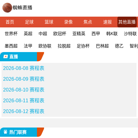
首页
足球
篮球
录像
焦点
速报
其他直播
世界杯
英超
中超
欧冠杯
亚精英
西甲
韩K联
沙特联
墨西超
法甲
欧协联
拉脱超
足协杯
巴林超
德乙
智
直播
2026-08-08 赛程表
2026-08-09 赛程表
2026-08-10 赛程表
2026-08-11 赛程表
2026-08-12 赛程表
热门联赛