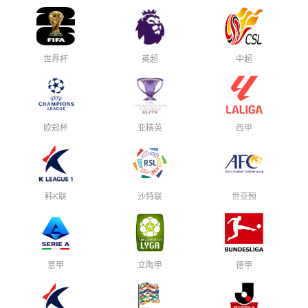
世界杯
英超
中超
欧冠杯
亚精英
西甲
韩K联
沙特联
世亚预
意甲
立陶甲
德甲