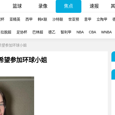
篮球
录像
焦点
速报
冠杯
亚精英
西甲
韩K联
沙特联
世亚预
意甲
立陶甲
拉脱超
足协杯
巴林超
德乙
智利甲
NBA
CBA
WNBA
希望参加环球小姐
拉希望参加环球小姐