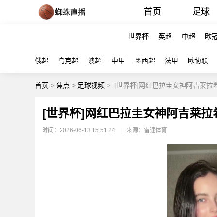
首页
足球
世界杯
英超
中超
欧
俄超
乌克超
澳超
中甲
墨西超
法甲
欧协联
首页
>
焦点
>
足球视频
>
[世界杯]网红巴拉圭女神阿吉莱拉
[世界杯]网红巴拉圭女神阿吉莱
时间：2026-06-13 15:51:24
|
来源：雷速体育