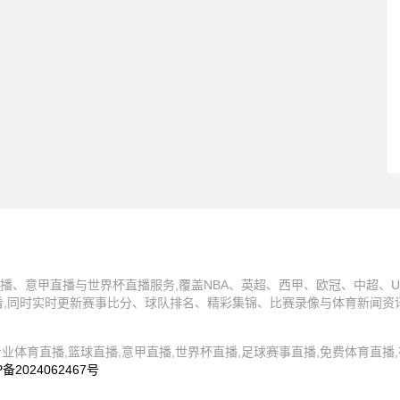
播、意甲直播与世界杯直播服务,覆盖NBA、英超、西甲、欧冠、中超、U
看,同时实时更新赛事比分、球队排名、精彩集锦、比赛录像与体育新闻资
4 蜘蛛直播,专业体育直播,篮球直播,意甲直播,世界杯直播,足球赛事直播,免费体育
P备2024062467号