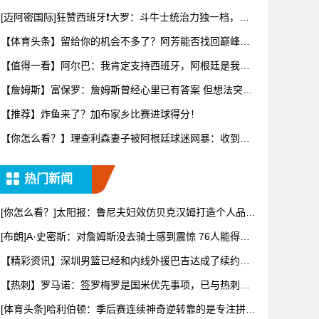
业眼光打
[迈阿密国际]狂赞西班牙❗大罗：斗牛士统治力独一档，阿
根廷有
【体育头条】留给你的机会不多了？阿芳能否找回巅峰期
的状态？
【值得一看】阿尔巴：我肯定支持西班牙，阿根廷是我为
数不多会看
【詹姆斯】富保罗：詹姆斯曾经心里已有答案 但想法突然
转变又要
【推荐】炸鱼来了？加布家乡比赛进球得分！
【你怎么看？】理查利森妻子被阿根廷球迷网暴：收到数
百条恶评，
热门新闻
[你怎么看？]太阳报：鲁尼夫妇效仿贝克汉姆打造个人品
牌，科琳
[布朗]A·史密斯：对詹姆斯没去骑士感到震惊 76人能得到
他
【精彩资讯】深圳男篮已经和内线外援巴吉达成了续约一
致
【热刺】罗马诺：签罗梅罗是国米优先事项，已与热刺以
及球员阵营
[体育头条]哈利伯顿：季后赛连续神奇逆转靠的是专注拼下