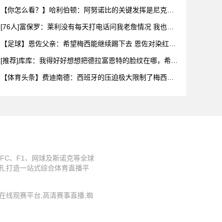
每一个
【你怎么看？】哈利伯顿：阿努诺比的关键发挥是尼克斯
阵容深度的
[76人]富保罗：莱利没有每天打电话问我老詹情况 我也告
知其
【足球】恩佐父亲：希望梅西能继续踢下去 恩佐对染红离
场感到难
[推荐]库库：我得好好想想把德拉富恩特的脸纹在哪，希望
大家出
【体育头条】费迪南德：西班牙的压迫极大限制了梅西触
球，这是他
FC、F1、网球及斯诺克等全球
讯,打造一站式综合体育直播平
直播,在线观赛平台,高清赛事直播,蜘