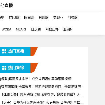
其他直播
德甲
韩K2联
欧国联
日职联
美职业
阿曼联
WCBA
NBA-G
日足联
阿根廷杯
亚洲杯
热门直播
热门集锦
[曼联]真是多才多艺！卢克肖晒姆伯莫弹钢琴视频！
[迈阿密国际]卡塞米罗：我期待能帮助梅西，他是足球历史
上最伟
【体育头条】若詹姆斯17和18年夺冠，能超乔丹吗？大史
热议：
【大史】肖华为什么等詹姆斯？大史热议:肖华必利用其商