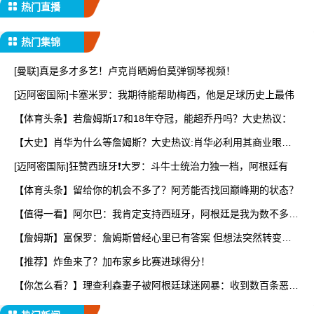
热门直播
热门集锦
[曼联]真是多才多艺！卢克肖晒姆伯莫弹钢琴视频！
[迈阿密国际]卡塞米罗：我期待能帮助梅西，他是足球历史上最伟
【体育头条】若詹姆斯17和18年夺冠，能超乔丹吗？大史热议：
【大史】肖华为什么等詹姆斯？大史热议:肖华必利用其商业眼光
打
[迈阿密国际]狂赞西班牙❗大罗：斗牛士统治力独一档，阿根廷有
【体育头条】留给你的机会不多了？阿芳能否找回巅峰期的状态？
【值得一看】阿尔巴：我肯定支持西班牙，阿根廷是我为数不多会
看
【詹姆斯】富保罗：詹姆斯曾经心里已有答案 但想法突然转变又
要
【推荐】炸鱼来了？加布家乡比赛进球得分！
【你怎么看？】理查利森妻子被阿根廷球迷网暴：收到数百条恶
评，