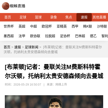
首页
足球
篮球
录像
焦点
速报
其他直播
世界杯
英超
中超
欧冠杯
亚精英
西甲
韩K联
沙特联
墨西超
法甲
欧协联
拉脱超
足协杯
巴林超
德乙
智
首页
>
速报
>
足球新闻
>
[布莱顿]记者：曼联关注M费斯科特霍尔
沃顿，托纳利太贵安德森倾向去曼城
[布莱顿]记者：曼联关注M费斯科特霍
尔沃顿，托纳利太贵安德森倾向去曼城
时间：2026-05-29 16:50:07
|
来源：网络上传