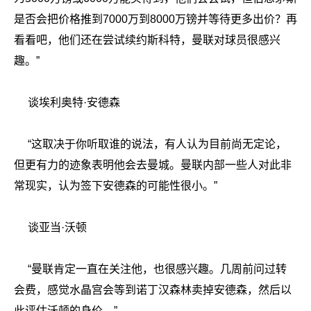
是否会把价格推到7000万到8000万镑并等待更多出价？再
看看吧，他们还在尝试续约斯科特，曼联对球员很感兴
趣。”
谈埃利奥特·安德森
“这取决于你听取谁的说法，有人认为目前尚无定论，
但更有力的迹象表明他会去曼城。曼联内部一些人对此非
常现实，认为签下安德森的可能性很小。”
谈亚当·沃顿
“曼联肯定一直在关注他，也很感兴趣。几周前问过转
会费，感觉水晶宫会等到诺丁汉森林卖掉安德森，然后以
此评估沃顿的身价。”