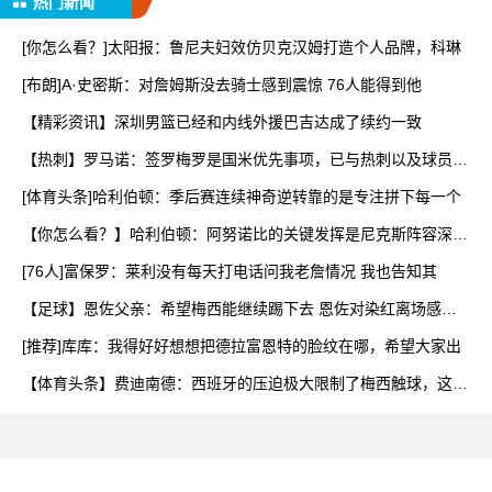
热门新闻
[你怎么看？]太阳报：鲁尼夫妇效仿贝克汉姆打造个人品牌，科琳
[布朗]A·史密斯：对詹姆斯没去骑士感到震惊 76人能得到他
【精彩资讯】深圳男篮已经和内线外援巴吉达成了续约一致
【热刺】罗马诺：签罗梅罗是国米优先事项，已与热刺以及球员阵
营
[体育头条]哈利伯顿：季后赛连续神奇逆转靠的是专注拼下每一个
【你怎么看？】哈利伯顿：阿努诺比的关键发挥是尼克斯阵容深度
的
[76人]富保罗：莱利没有每天打电话问我老詹情况 我也告知其
【足球】恩佐父亲：希望梅西能继续踢下去 恩佐对染红离场感到
难
[推荐]库库：我得好好想想把德拉富恩特的脸纹在哪，希望大家出
【体育头条】费迪南德：西班牙的压迫极大限制了梅西触球，这是
他