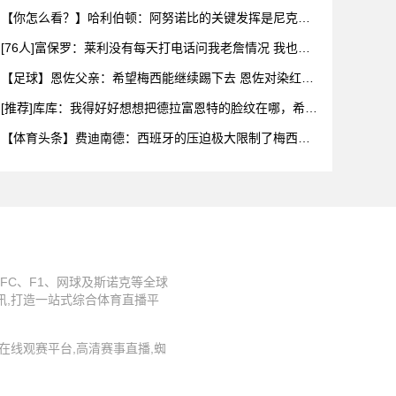
每一个
【你怎么看？】哈利伯顿：阿努诺比的关键发挥是尼克斯
阵容深度的
[76人]富保罗：莱利没有每天打电话问我老詹情况 我也告
知其
【足球】恩佐父亲：希望梅西能继续踢下去 恩佐对染红离
场感到难
[推荐]库库：我得好好想想把德拉富恩特的脸纹在哪，希望
大家出
【体育头条】费迪南德：西班牙的压迫极大限制了梅西触
球，这是他
FC、F1、网球及斯诺克等全球
讯,打造一站式综合体育直播平
直播,在线观赛平台,高清赛事直播,蜘