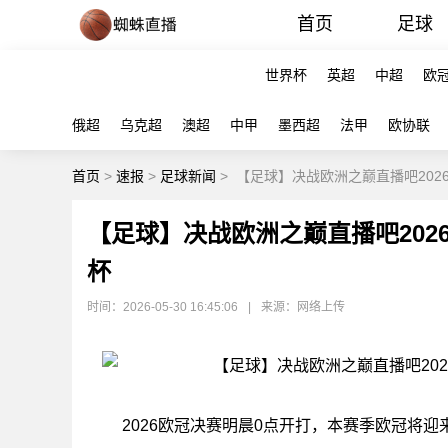
首页
足球
世界杯
英超
中超
欧
俄超
乌克超
澳超
中甲
墨西超
法甲
欧协联
首页
>
速报
>
足球新闻
>
【足球】决战欧洲之巅直播吧20
【足球】决战欧洲之巅直播吧20
杯
时间：2026-05-30 16:45:06
|
来源：网络上传
2026欧冠决赛明晨0点开打，本赛季欧冠将