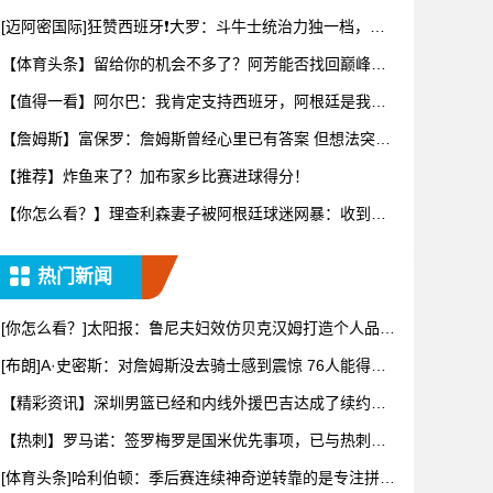
业眼光打
[迈阿密国际]狂赞西班牙❗大罗：斗牛士统治力独一档，阿
根廷有
【体育头条】留给你的机会不多了？阿芳能否找回巅峰期
的状态？
【值得一看】阿尔巴：我肯定支持西班牙，阿根廷是我为
数不多会看
【詹姆斯】富保罗：詹姆斯曾经心里已有答案 但想法突然
转变又要
【推荐】炸鱼来了？加布家乡比赛进球得分！
【你怎么看？】理查利森妻子被阿根廷球迷网暴：收到数
百条恶评，
热门新闻
[你怎么看？]太阳报：鲁尼夫妇效仿贝克汉姆打造个人品
牌，科琳
[布朗]A·史密斯：对詹姆斯没去骑士感到震惊 76人能得到
他
【精彩资讯】深圳男篮已经和内线外援巴吉达成了续约一
致
【热刺】罗马诺：签罗梅罗是国米优先事项，已与热刺以
及球员阵营
[体育头条]哈利伯顿：季后赛连续神奇逆转靠的是专注拼下