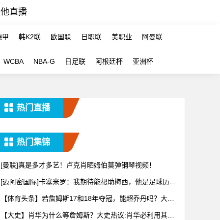
其他直播
德甲
韩K2联
欧国联
日职联
美职业
阿曼联
WCBA
NBA-G
日足联
阿根廷杯
亚洲杯
热门直播
热门集锦
[曼联]真是多才多艺！卢克肖晒姆伯莫弹钢琴视频！
[迈阿密国际]卡塞米罗：我期待能帮助梅西，他是足球历史
上最伟
【体育头条】若詹姆斯17和18年夺冠，能超乔丹吗？大史
热议：
【大史】肖华为什么等詹姆斯？大史热议:肖华必利用其商