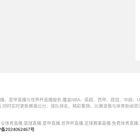
播、意甲直播与世界杯直播服务,覆盖NBA、英超、西甲、欧冠、中超、U
看,同时实时更新赛事比分、球队排名、精彩集锦、比赛录像与体育新闻资
4 蜘蛛直播,专业体育直播,篮球直播,意甲直播,世界杯直播,足球赛事直播,免费体育
P备2024062467号