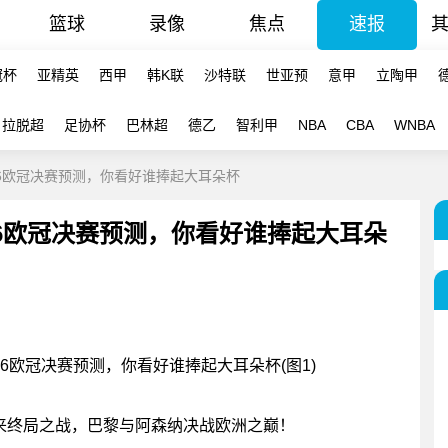
篮球
录像
焦点
速报
冠杯
亚精英
西甲
韩K联
沙特联
世亚预
意甲
立陶甲
拉脱超
足协杯
巴林超
德乙
智利甲
NBA
CBA
WNBA
26欧冠决赛预测，你看好谁捧起大耳朵杯
26欧冠决赛预测，你看好谁捧起大耳朵
迎来终局之战，巴黎与阿森纳决战欧洲之巅！