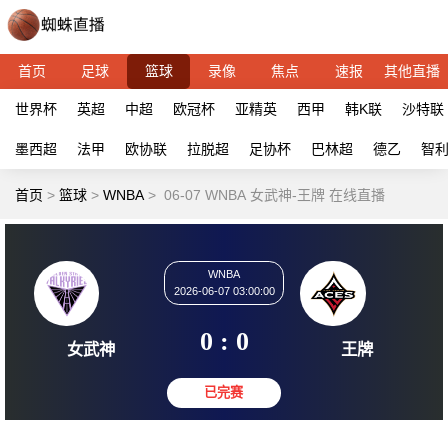
首页
足球
篮球
录像
焦点
速报
其他直播
世界杯
英超
中超
欧冠杯
亚精英
西甲
韩K联
沙特联
墨西超
法甲
欧协联
拉脱超
足协杯
巴林超
德乙
智
首页
>
篮球
>
WNBA
>
06-07 WNBA 女武神-王牌 在线直播
WNBA
2026-06-07 03:00:00
0 : 0
女武神
王