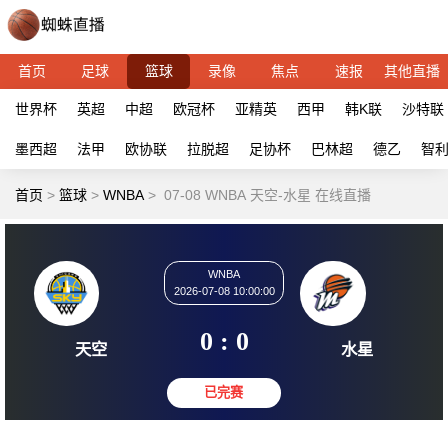
首页
足球
篮球
录像
焦点
速报
其他直播
世界杯
英超
中超
欧冠杯
亚精英
西甲
韩K联
沙特联
墨西超
法甲
欧协联
拉脱超
足协杯
巴林超
德乙
智
首页
>
篮球
>
WNBA
>
07-08 WNBA 天空-水星 在线直播
WNBA
2026-07-08 10:00:00
0 : 0
天空
水