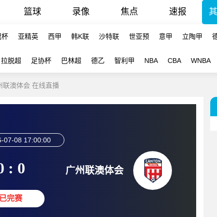
篮球
录像
焦点
速报
冠杯
亚精英
西甲
韩K联
沙特联
世亚预
意甲
立陶甲
拉脱超
足协杯
巴林超
德乙
智利甲
NBA
CBA
WNBA
广州联澳体会 在线直播
-07-08 17:00:00
0 : 0
广州联澳体会
已完赛