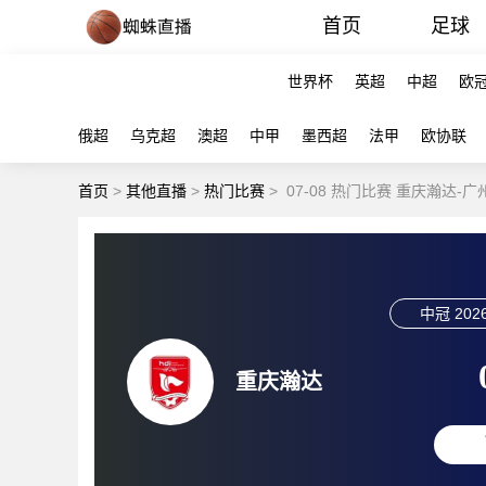
首页
足球
世界杯
英超
中超
欧
俄超
乌克超
澳超
中甲
墨西超
法甲
欧协联
首页
>
其他直播
>
热门比赛
>
07-08 热门比赛 重庆瀚达-
中冠
2026
重庆瀚达