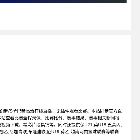
 : 新圣徒VS萨巴赫高清在线直播，无插件观看比赛。本站同步官方直
本站查看比赛全程录像、比赛比分、赛事结果、赛事相关新闻报
频下载，精彩片段集锦等。同时还提供保U21,英U18,巴高丙,
,挪乙,尼加青联,布隆迪联,厄U19,荷乙,越南河内篮球联赛等联赛