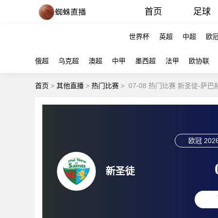
首页
足球
世界杯
英超
中超
欧
俄超
乌克超
澳超
中甲
墨西超
法甲
欧协联
首页
>
其他直播
>
热门比赛
>
07-08 热门比赛 新圣徒-萨
欧冠
2026
新圣徒