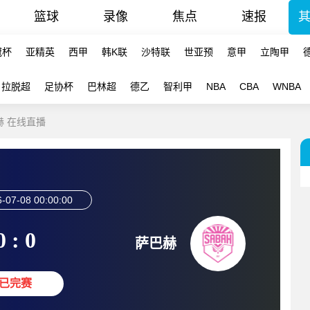
篮球
录像
焦点
速报
冠杯
亚精英
西甲
韩K联
沙特联
世亚预
意甲
立陶甲
拉脱超
足协杯
巴林超
德乙
智利甲
NBA
CBA
WNBA
巴赫 在线直播
-07-08 00:00:00
0 : 0
萨巴赫
已完赛