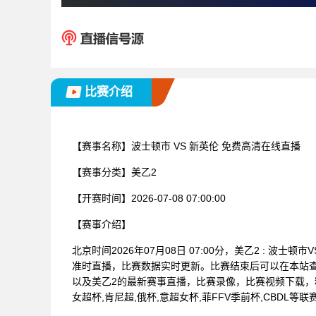
比赛介绍
【赛事名称】
波士顿市 VS 新英伦 免费高清在线直播
【赛事分类】
美乙2
【开赛时间】
2026-07-08 07:00:00
【赛事介绍】
北京时间2026年07月08日 07:00分，美乙2 : 
准时直播，比赛数据实时更新。比赛结束后可以在本站
以及美乙2的最新赛事直播，比赛录像，比赛视频下载，精彩
女超杯,肯尼超,俄杯,意超女杯,菲FFV季前杯,CBDL等联