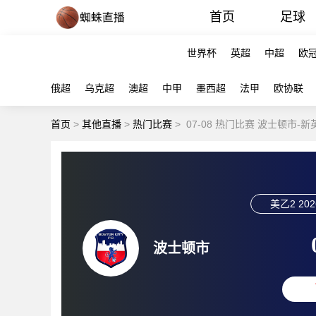
首页
足球
世界杯
英超
中超
欧
俄超
乌克超
澳超
中甲
墨西超
法甲
欧协联
首页
>
其他直播
>
热门比赛
>
07-08 热门比赛 波士顿市-
美乙2
202
波士顿市