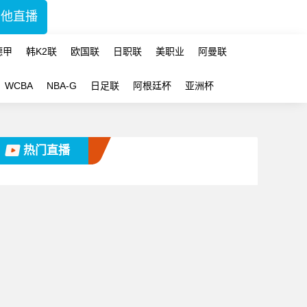
其他直播
德甲
韩K2联
欧国联
日职联
美职业
阿曼联
WCBA
NBA-G
日足联
阿根廷杯
亚洲杯
热门直播