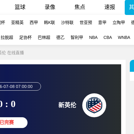
篮球
录像
焦点
速报
冠杯
亚精英
西甲
韩K联
沙特联
世亚预
意甲
立陶甲
拉脱超
足协杯
巴林超
德乙
智利甲
NBA
CBA
WNBA
新英伦 在线直播
6-07-08 07:00:00
0 : 0
新英伦
已完赛