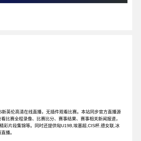
波士顿市VS新英伦高清在线直播，无插件观看比赛。本站同步官方直播源
查看比赛全程录像、比赛比分、赛事结果、赛事相关新闻报道，
片段集锦等。同时还提供匈U19B,埃塞超,CIS杯,德女联,冰
赛直播。