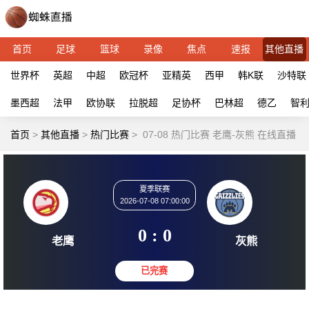
首页
足球
篮球
录像
焦点
速报
其他直播
世界杯
英超
中超
欧冠杯
亚精英
西甲
韩K联
沙特联
墨西超
法甲
欧协联
拉脱超
足协杯
巴林超
德乙
智
首页
>
其他直播
>
热门比赛
>
07-08 热门比赛 老鹰-灰熊 在线直播
夏季联赛
2026-07-08 07:00:00
0 : 0
老鹰
灰