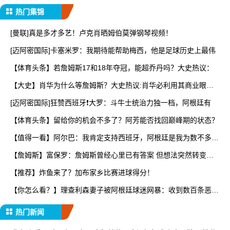
热门集锦
[曼联]真是多才多艺！卢克肖晒姆伯莫弹钢琴视频！
[迈阿密国际]卡塞米罗：我期待能帮助梅西，他是足球历史上最伟
【体育头条】若詹姆斯17和18年夺冠，能超乔丹吗？大史热议：
【大史】肖华为什么等詹姆斯？大史热议:肖华必利用其商业眼光
打
[迈阿密国际]狂赞西班牙❗大罗：斗牛士统治力独一档，阿根廷有
【体育头条】留给你的机会不多了？阿芳能否找回巅峰期的状态？
【值得一看】阿尔巴：我肯定支持西班牙，阿根廷是我为数不多会
看
【詹姆斯】富保罗：詹姆斯曾经心里已有答案 但想法突然转变又
要
【推荐】炸鱼来了？加布家乡比赛进球得分！
【你怎么看？】理查利森妻子被阿根廷球迷网暴：收到数百条恶
评，
热门新闻