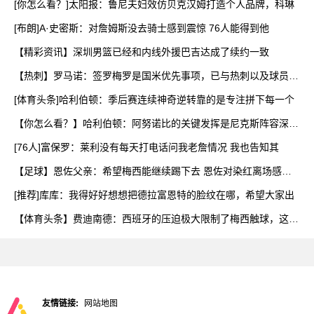
[你怎么看？]太阳报：鲁尼夫妇效仿贝克汉姆打造个人品牌，科琳
[布朗]A·史密斯：对詹姆斯没去骑士感到震惊 76人能得到他
【精彩资讯】深圳男篮已经和内线外援巴吉达成了续约一致
【热刺】罗马诺：签罗梅罗是国米优先事项，已与热刺以及球员阵
营
[体育头条]哈利伯顿：季后赛连续神奇逆转靠的是专注拼下每一个
【你怎么看？】哈利伯顿：阿努诺比的关键发挥是尼克斯阵容深度
的
[76人]富保罗：莱利没有每天打电话问我老詹情况 我也告知其
【足球】恩佐父亲：希望梅西能继续踢下去 恩佐对染红离场感到
难
[推荐]库库：我得好好想想把德拉富恩特的脸纹在哪，希望大家出
【体育头条】费迪南德：西班牙的压迫极大限制了梅西触球，这是
他
友情链接:
网站地图