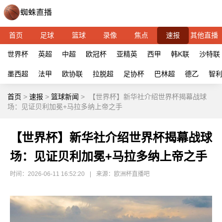
首页
足球
篮球
录像
焦点
速报
其他直播
世界杯
英超
中超
欧冠杯
亚精英
西甲
韩K联
沙特联
墨西超
法甲
欧协联
拉脱超
足协杯
巴林超
德乙
智
首页
>
速报
>
篮球新闻
>
【世界杯】新华社介绍世界杯揭幕战球
场：见证贝利加冕+马拉多纳上帝之手
【世界杯】新华社介绍世界杯揭幕战球
场：见证贝利加冕+马拉多纳上帝之手
时间：2026-06-11 16:52:20
|
来源：欧洲杯直播吧