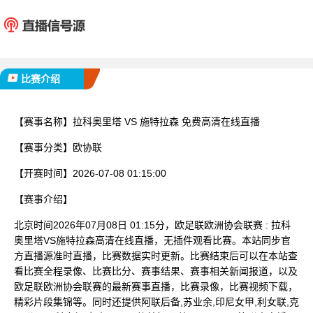
拉科奥里塔
施特
已完赛
比赛介绍
【赛事名称】
拉科奥里塔 VS 施特拉森 免费高清在线直播
【赛事分类】
欧协联
【开赛时间】
2026-07-08 01:15:00
【赛事介绍】
北京时间2026年07月08日 01:15分，欧足联欧洲协会联赛 : 拉科
奥里塔VS施特拉森高清在线直播，无插件观看比赛。本站同步官
方直播源准时直播，比赛数据实时更新。比赛结束后可以在本站查
看比赛全程录像、比赛比分、赛事结果、赛事相关新闻报道，以及
欧足联欧洲协会联赛的最新赛事直播，比赛录像，比赛视频下载，
精彩片段集锦等。同时还提供阿联后备,苏业余,印尼女甲,利女联,克