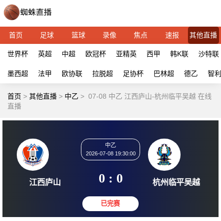
首页
足球
篮球
录像
焦点
速报
其他直播
世界杯
英超
中超
欧冠杯
亚精英
西甲
韩K联
沙特联
墨西超
法甲
欧协联
拉脱超
足协杯
巴林超
德乙
智
首页
>
其他直播
>
中乙
>
07-08 中乙 江西庐山-杭州临平吴越 在线
直播
中乙
2026-07-08 19:30:00
0 : 0