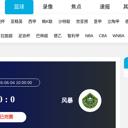
篮球
录像
焦点
速报
冠杯
亚精英
西甲
韩K联
沙特联
世亚预
意甲
立陶甲
拉脱超
足协杯
巴林超
德乙
智利甲
NBA
CBA
WNBA
6-06-04 10:00:00
0 : 0
风暴
已完赛