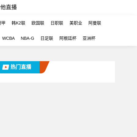
其他直播
德甲
韩K2联
欧国联
日职联
美职业
阿曼联
WCBA
NBA-G
日足联
阿根廷杯
亚洲杯
热门直播