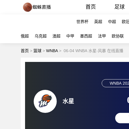
首页
足球
世界杯
英超
中超
欧
俄超
乌克超
澳超
中甲
墨西超
法甲
欧协联
首页
>
篮球
>
WNBA
>
06-04 WNBA 水星-风暴 在线直播
WNBA
202
水星