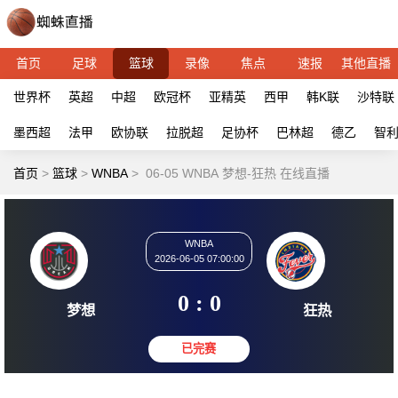
首页
足球
篮球
录像
焦点
速报
其他直播
世界杯
英超
中超
欧冠杯
亚精英
西甲
韩K联
沙特联
墨西超
法甲
欧协联
拉脱超
足协杯
巴林超
德乙
智
首页
>
篮球
>
WNBA
>
06-05 WNBA 梦想-狂热 在线直播
WNBA
2026-06-05 07:00:00
0 : 0
梦想
狂