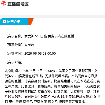
已完赛
比赛介绍
【赛事名称】
女武神 VS 山猫 免费高清在线直播
【赛事分类】
WNBA
【开赛时间】
2026-06-05 09:00:00
【赛事介绍】
北京时间2026年06月05日 09:00分，美国女子职业篮球联赛 : 女
武神VS山猫高清在线直播，无插件观看比赛。本站同步官方直播
源准时直播，比赛数据实时更新。比赛结束后可以在本站查看比赛
全程录像、比赛比分、赛事结果、赛事相关新闻报道，以及美国女
子职业篮球联赛的最新赛事直播，比赛录像，比赛视频下载，精彩
片段集锦等。同时还提供越南乙,巴西U19,亚美超,巴基女锦,西女甲
附,里约青锦,荷青乙,亚运女篮,葡女乙,德篮甲等联赛直播。