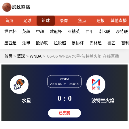
首页
足球
篮球
录像
焦点
速报
其他直播
世界杯
英超
中超
欧冠杯
亚精英
西甲
韩K联
沙特联
墨西超
法甲
欧协联
拉脱超
足协杯
巴林超
德乙
智
首页
>
篮球
>
WNBA
>
06-06 WNBA 水星-波特兰火焰 在线直播
WNBA
2026-06-06 10:00:00
0 : 0
水星
波特兰