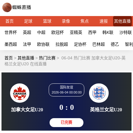
首页
足球
篮球
录像
焦点
速报
其他直播
世界杯
英超
中超
欧冠杯
亚精英
西甲
韩K联
沙特联
墨西超
法甲
欧协联
拉脱超
足协杯
巴林超
德乙
智
首页
>
其他直播
>
热门比赛
>
06-04 热门比赛 加拿大女足U20-英
格兰女足U20 在线直播
国际友谊
2026-06-04 00:00:00
0 : 0