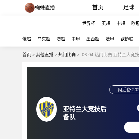
首页
足球
世界杯
英超
中超
欧
俄超
乌克超
澳超
中甲
墨西超
法甲
欧协联
首页
>
其他直播
>
热门比赛
>
06-04 热门比赛 亚特兰大
阿后备
202
亚特兰大竞技后
备队