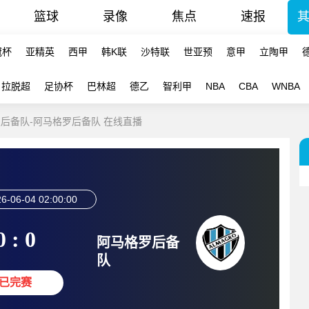
篮球
录像
焦点
速报
冠杯
亚精英
西甲
韩K联
沙特联
世亚预
意甲
立陶甲
拉脱超
足协杯
巴林超
德乙
智利甲
NBA
CBA
WNBA
竞技后备队-阿马格罗后备队 在线直播
6-06-04 02:00:00
0 : 0
阿马格罗后备
队
已完赛