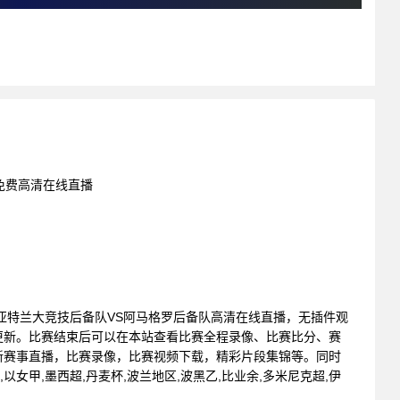
 免费高清在线直播
赛 : 亚特兰大竞技后备队VS阿马格罗后备队高清在线直播，无插件观
更新。比赛结束后可以在本站查看比赛全程录像、比赛比分、赛
新赛事直播，比赛录像，比赛视频下载，精彩片段集锦等。同时
联,以女甲,墨西超,丹麦杯,波兰地区,波黑乙,比业余,多米尼克超,伊