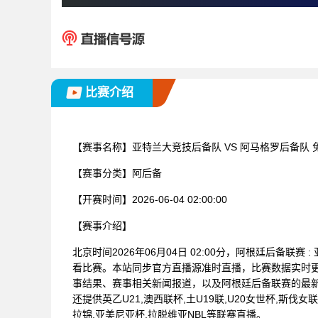
比赛介绍
【赛事名称】
亚特兰大竞技后备队 VS 阿马格罗后备队
【赛事分类】
阿后备
【开赛时间】
2026-06-04 02:00:00
【赛事介绍】
北京时间2026年06月04日 02:00分，阿根廷后备联
看比赛。本站同步官方直播源准时直播，比赛数据实时
事结果、赛事相关新闻报道，以及阿根廷后备联赛的最
还提供英乙U21,澳西联杯,土U19联,U20女世杯,斯伐女
拉锦,亚美尼亚杯,拉脱维亚NBL等联赛直播。