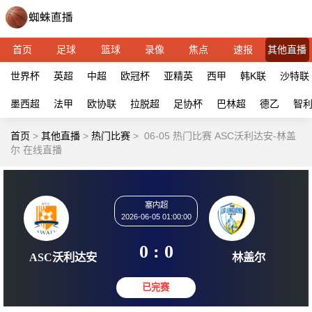
首页
足球
篮球
录像
焦点
速报
其他直播
世界杯
英超
中超
欧冠杯
亚精英
西甲
韩K联
沙特联
墨西超
法甲
欧协联
拉脱超
足协杯
巴林超
德乙
智
首页
>
其他直播
>
热门比赛
>
06-05 热门比赛 ASC沃利达安-林盖
尔 在线直播
塞内超
2026-06-05 01:00:00
0 : 0