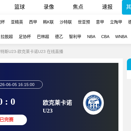
篮球
录像
焦点
速报
冠杯
亚精英
西甲
韩K联
沙特联
世亚预
意甲
立陶甲
拉脱超
足协杯
巴林超
德乙
智利甲
NBA
CBA
WNBA
圣特斯U23-欧克莱卡诺U23 在线直播
26-06-05 16:15:00
0 : 0
欧克莱卡诺
U23
已完赛