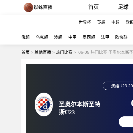
首页
足球
世界杯
英超
中超
欧
俄超
乌克超
澳超
中甲
墨西超
法甲
欧协联
首页
>
其他直播
>
热门比赛
>
06-05 热门比赛 圣奥尔本斯
澳维U23
20
圣奥尔本斯圣特
斯U23