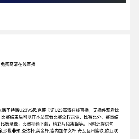
3 免费高清在线直播
 圣奥尔本斯圣特斯U23VS欧克莱卡诺U23高清在线直播，无插件观看比
。比赛结束后可以在本站查看比赛全程录像、比赛比分、赛事结
，比赛录像，比赛视频下载，精彩片段集锦等。同时还提供匈
女锦,沙世非预,查达杯,美金杯,塞内加尔女杯,奇瓦瓦州篮联,欧亚联