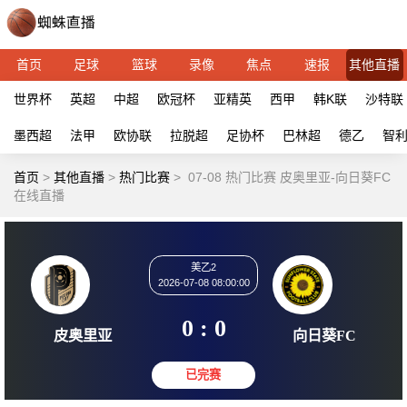
首页
足球
篮球
录像
焦点
速报
其他直播
世界杯
英超
中超
欧冠杯
亚精英
西甲
韩K联
沙特联
墨西超
法甲
欧协联
拉脱超
足协杯
巴林超
德乙
智
首页
>
其他直播
>
热门比赛
>
07-08 热门比赛 皮奥里亚-向日葵FC
在线直播
美乙2
2026-07-08 08:00:00
0 : 0