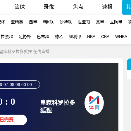
篮球
录像
焦点
速报
冠杯
亚精英
西甲
韩K联
沙特联
世亚预
意甲
立陶甲
拉脱超
足协杯
巴林超
德乙
智利甲
NBA
CBA
WNBA
C-皇家科罗拉多狐狸 在线直播
6-07-08 09:00:00
0 : 0
皇家科罗拉多
狐狸
已完赛