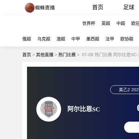
首页
足球
世界杯
英超
中超
欧
俄超
乌克超
澳超
中甲
墨西超
法甲
欧协联
首页
>
其他直播
>
热门比赛
>
07-08 热门比赛 阿尔比恩S
美乙2
202
阿尔比恩SC