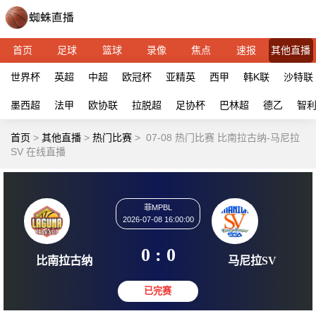
首页
足球
篮球
录像
焦点
速报
其他直播
世界杯
英超
中超
欧冠杯
亚精英
西甲
韩K联
沙特联
墨西超
法甲
欧协联
拉脱超
足协杯
巴林超
德乙
智
首页
>
其他直播
>
热门比赛
>
07-08 热门比赛 比南拉古纳-马尼拉
SV 在线直播
菲MPBL
2026-07-08 16:00:00
0 : 0