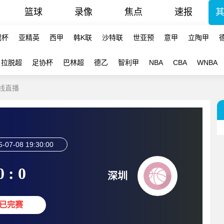
篮球
录像
焦点
速报
冠杯
亚精英
西甲
韩K联
沙特联
世亚预
意甲
立陶甲
拉脱超
足协杯
巴林超
德乙
智利甲
NBA
CBA
WNBA
在线直播
6-07-08 19:30:00
0 : 0
深圳
已完赛