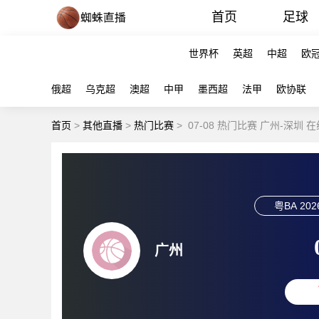
首页
足球
世界杯
英超
中超
欧
俄超
乌克超
澳超
中甲
墨西超
法甲
欧协联
首页
>
其他直播
>
热门比赛
>
07-08 热门比赛 广州-深圳 
粤BA
202
广州