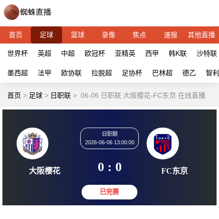
首页
足球
篮球
录像
焦点
速报
其他直播
世界杯
英超
中超
欧冠杯
亚精英
西甲
韩K联
沙特联
墨西超
法甲
欧协联
拉脱超
足协杯
巴林超
德乙
智
首页
>
足球
>
日职联
>
06-06 日职联 大阪樱花-FC东京 在线直播
日职联
2026-06-06 13:00:00
0 : 0
大阪樱花
FC