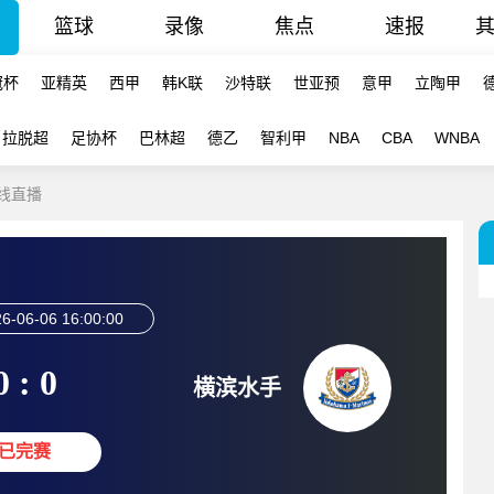
篮球
录像
焦点
速报
冠杯
亚精英
西甲
韩K联
沙特联
世亚预
意甲
立陶甲
拉脱超
足协杯
巴林超
德乙
智利甲
NBA
CBA
WNBA
在线直播
6-06-06 16:00:00
0 : 0
横滨水手
已完赛