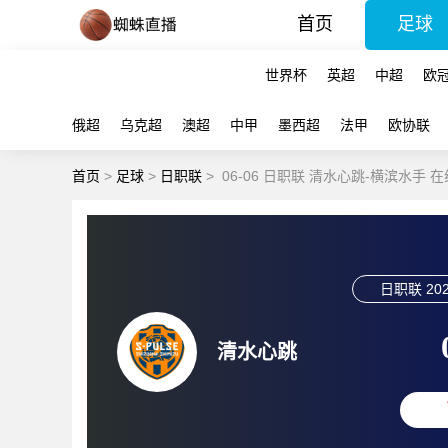
首页
足球
世界杯
英超
中超
欧
俄超
乌克超
澳超
中甲
墨西超
法甲
欧协联
首页
>
足球
>
日职联
>
06-06 日职联 清水心跳-横滨水手 
日职联
202
清水心跳