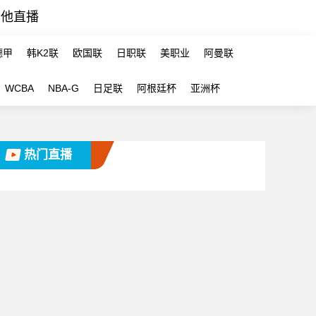
其他直播
德甲
韩K2联
欧国联
日职联
美职业
阿曼联
WCBA
NBA-G
日足联
阿根廷杯
亚洲杯
热门直播