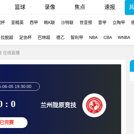
篮球
录像
焦点
速报
冠杯
亚精英
西甲
韩K联
沙特联
世亚预
意甲
立陶甲
拉脱超
足协杯
巴林超
德乙
智利甲
NBA
CBA
WNBA
技 在线直播
-06-05 19:30:00
0 : 0
兰州陇原竞技
已完赛