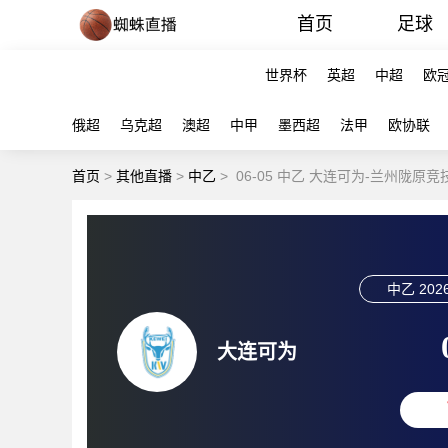
首页
足球
世界杯
英超
中超
欧
俄超
乌克超
澳超
中甲
墨西超
法甲
欧协联
首页
>
其他直播
>
中乙
>
06-05 中乙 大连可为-兰州陇原竞
中乙
2026
大连可为