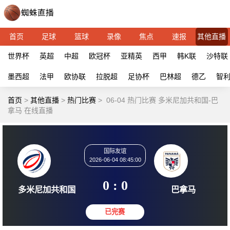
首页
足球
篮球
录像
焦点
速报
其他直播
世界杯
英超
中超
欧冠杯
亚精英
西甲
韩K联
沙特联
墨西超
法甲
欧协联
拉脱超
足协杯
巴林超
德乙
智
首页
>
其他直播
>
热门比赛
>
06-04 热门比赛 多米尼加共和国-巴
拿马 在线直播
国际友谊
2026-06-04 08:45:00
0 : 0