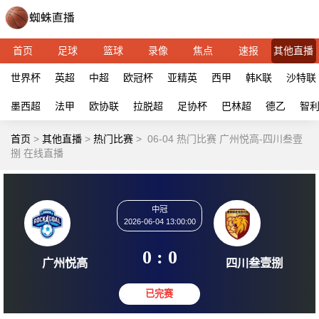
首页
足球
篮球
录像
焦点
速报
其他直播
世界杯
英超
中超
欧冠杯
亚精英
西甲
韩K联
沙特联
墨西超
法甲
欧协联
拉脱超
足协杯
巴林超
德乙
智
首页
>
其他直播
>
热门比赛
>
06-04 热门比赛 广州悦高-四川叁壹
捌 在线直播
中冠
2026-06-04 13:00:00
0 : 0