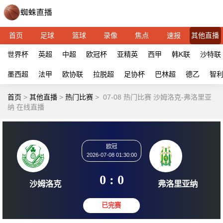
首页
足球
篮球
录像
焦点
速报
其他直播
世界杯
英超
中超
欧冠杯
亚精英
西甲
韩K联
沙特联
墨西超
法甲
欧协联
拉脱超
足协杯
巴林超
德乙
智
首页
>
其他直播
>
热门比赛
>
07-08 热门比赛 沙姆洛克-弗洛里亚
纳 在线直播
欧冠
2026-07-08 01:30:00
0 : 0