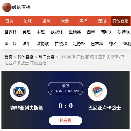
首页
足球
篮球
录像
焦点
速报
其他直播
世界杯
英超
中超
欧冠杯
亚精英
西甲
韩K联
沙特联
墨西超
法甲
欧协联
拉脱超
足协杯
巴林超
德乙
智
首页
>
其他直播
>
热门比赛
>
07-08 热门比赛 索非亚列夫斯基-巴
尼亚卢卡战士 在线直播
欧冠
2026-07-08 02:30:00
0 : 0