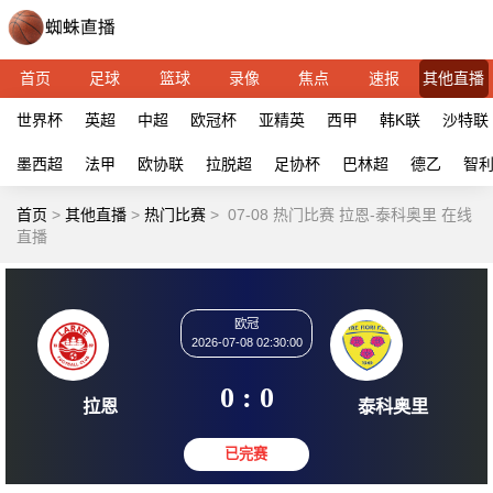
首页
足球
篮球
录像
焦点
速报
其他直播
世界杯
英超
中超
欧冠杯
亚精英
西甲
韩K联
沙特联
墨西超
法甲
欧协联
拉脱超
足协杯
巴林超
德乙
智
首页
>
其他直播
>
热门比赛
>
07-08 热门比赛 拉恩-泰科奥里 在线
直播
欧冠
2026-07-08 02:30:00
0 : 0