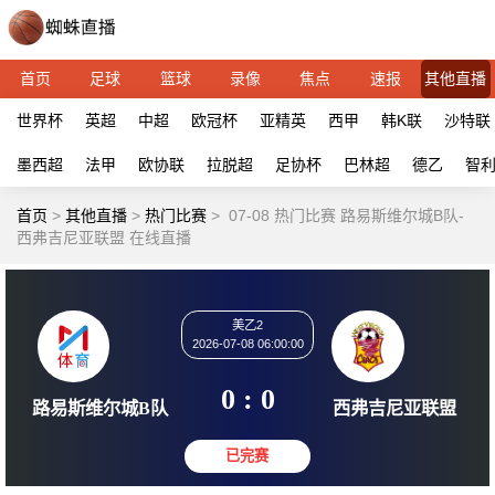
首页
足球
篮球
录像
焦点
速报
其他直播
世界杯
英超
中超
欧冠杯
亚精英
西甲
韩K联
沙特联
墨西超
法甲
欧协联
拉脱超
足协杯
巴林超
德乙
智
首页
>
其他直播
>
热门比赛
>
07-08 热门比赛 路易斯维尔城B队-
西弗吉尼亚联盟 在线直播
美乙2
2026-07-08 06:00:00
0 : 0