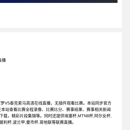
直播
丹顿迪亚波罗VS泰克索马高清在线直播，无插件观看比赛。本站同步官方
在本站查看比赛全程录像、比赛比分、赛事结果、赛事相关新闻
载，精彩片段集锦等。同时还提供埃塞杯,MTN8杯,阿尔女杯,
,玻利杯,波兰甲,曼市杯,哥地联等联赛直播。