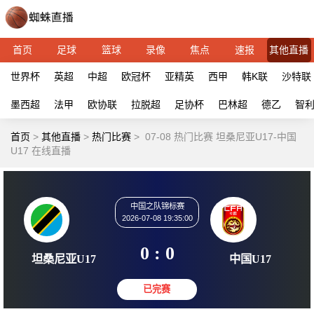
首页
足球
篮球
录像
焦点
速报
其他直播
世界杯
英超
中超
欧冠杯
亚精英
西甲
韩K联
沙特联
墨西超
法甲
欧协联
拉脱超
足协杯
巴林超
德乙
智
首页
>
其他直播
>
热门比赛
>
07-08 热门比赛 坦桑尼亚U17-中国
U17 在线直播
中国之队锦标赛
2026-07-08 19:35:00
0 : 0