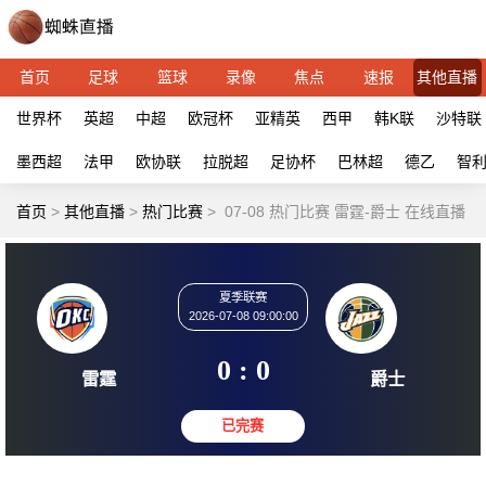
首页
足球
篮球
录像
焦点
速报
其他直播
世界杯
英超
中超
欧冠杯
亚精英
西甲
韩K联
沙特联
墨西超
法甲
欧协联
拉脱超
足协杯
巴林超
德乙
智
首页
>
其他直播
>
热门比赛
>
07-08 热门比赛 雷霆-爵士 在线直播
夏季联赛
2026-07-08 09:00:00
0 : 0
雷霆
爵