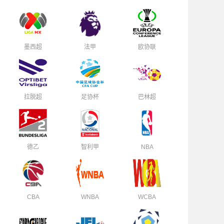
墨西超
法甲
欧协联
拉脱超
足协杯
巴林超
德乙
智利甲
NBA
CBA
WNBA
WCBA