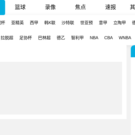
篮球
录像
焦点
速报
冠杯
亚精英
西甲
韩K联
沙特联
世亚预
意甲
立陶甲
拉脱超
足协杯
巴林超
德乙
智利甲
NBA
CBA
WNBA