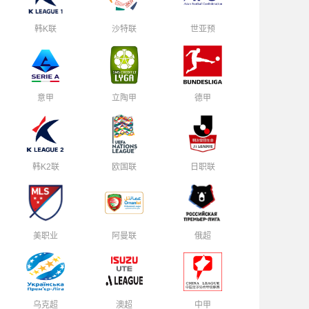
韩K联
沙特联
世亚预
意甲
立陶甲
德甲
韩K2联
欧国联
日职联
美职业
阿曼联
俄超
乌克超
澳超
中甲