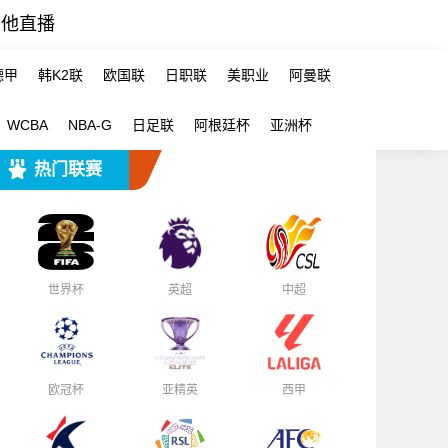
其他直播
德甲
韩K2联
欧国联
日职联
美职业
阿曼联
WCBA
NBA-G
日足联
阿根廷杯
亚洲杯
热门联赛
世界杯
英超
中超
欧冠杯
亚精英
西甲