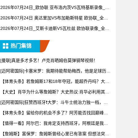
录像【全场回放】
2026年07月24日_欧协联 亚布洛内茨VS瓦特基斯录像_全
场录像【高清回放】
2026年07月24日 奥达里加VS布加勒斯特星 欧协联_全场
录像【视频集锦】
2026年07月24日_艾斯卡迪斯VS瓦杜兹 欧协联录像_全场
录像【视频集锦】
热门集锦
[曼联]真是多才多艺！卢克肖晒姆伯莫弹钢琴视频！
[迈阿密国际]卡塞米罗：我期待能帮助梅西，他是足球历史
上最伟
【体育头条】若詹姆斯17和18年夺冠，能超乔丹吗？大史
热议：
【大史】肖华为什么等詹姆斯？大史热议:肖华必利用其商
业眼光打
[迈阿密国际]狂赞西班牙❗大罗：斗牛士统治力独一档，阿
根廷有
【体育头条】留给你的机会不多了？阿芳能否找回巅峰期
的状态？
【值得一看】阿尔巴：我肯定支持西班牙，阿根廷是我为
数不多会看
【詹姆斯】富保罗：詹姆斯曾经心里已有答案 但想法突然