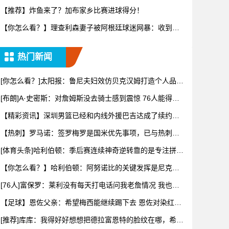
转变又要
【推荐】炸鱼来了？加布家乡比赛进球得分！
【你怎么看？】理查利森妻子被阿根廷球迷网暴：收到数
百条恶评，
热门新闻
[你怎么看？]太阳报：鲁尼夫妇效仿贝克汉姆打造个人品
牌，科琳
[布朗]A·史密斯：对詹姆斯没去骑士感到震惊 76人能得到
他
【精彩资讯】深圳男篮已经和内线外援巴吉达成了续约一
致
【热刺】罗马诺：签罗梅罗是国米优先事项，已与热刺以
及球员阵营
[体育头条]哈利伯顿：季后赛连续神奇逆转靠的是专注拼下
每一个
【你怎么看？】哈利伯顿：阿努诺比的关键发挥是尼克斯
阵容深度的
[76人]富保罗：莱利没有每天打电话问我老詹情况 我也告
知其
【足球】恩佐父亲：希望梅西能继续踢下去 恩佐对染红离
场感到难
[推荐]库库：我得好好想想把德拉富恩特的脸纹在哪，希望