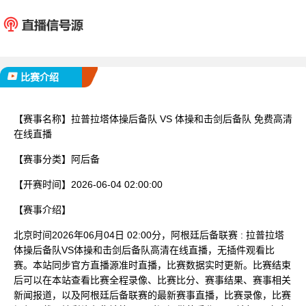
拉普拉塔体操后备队
体操和击
已完赛
比赛介绍
【赛事名称】
拉普拉塔体操后备队 VS 体操和击剑后备队 免费高清
在线直播
【赛事分类】
阿后备
【开赛时间】
2026-06-04 02:00:00
【赛事介绍】
北京时间2026年06月04日 02:00分，阿根廷后备联赛 : 拉普拉塔
体操后备队VS体操和击剑后备队高清在线直播，无插件观看比
赛。本站同步官方直播源准时直播，比赛数据实时更新。比赛结束
后可以在本站查看比赛全程录像、比赛比分、赛事结果、赛事相关
新闻报道，以及阿根廷后备联赛的最新赛事直播，比赛录像，比赛