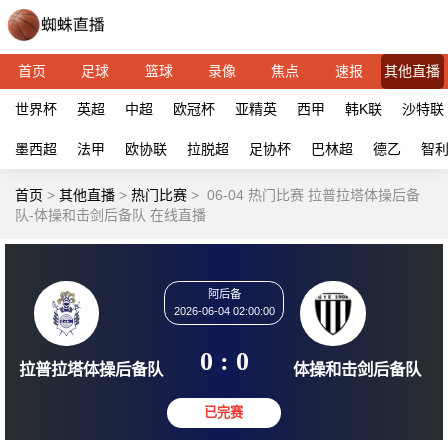
首页
足球
篮球
录像
焦点
速报
其他直播
世界杯
英超
中超
欧冠杯
亚精英
西甲
韩K联
沙特联
墨西超
法甲
欧协联
拉脱超
足协杯
巴林超
德乙
智
首页
>
其他直播
>
热门比赛
>
06-04 热门比赛 拉普拉塔体操后备
队-体操和击剑后备队 在线直播
阿后备
2026-06-04 02:00:00
0 : 0