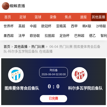
首页
足球
篮球
录像
焦点
速报
其他直播
世界杯
英超
中超
欧冠杯
亚精英
西甲
韩K联
沙特联
墨西超
法甲
欧协联
拉脱超
足协杯
巴林超
德乙
智
首页
>
其他直播
>
热门比赛
>
06-04 热门比赛 图库曼体育会后备
队-科尔多瓦学院后备队 在线直播
阿后备
2026-06-04 02:00:00
0 : 0