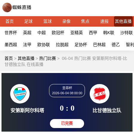
首页
足球
篮球
录像
焦点
速报
其他直播
世界杯
英超
中超
欧冠杯
亚精英
西甲
韩K联
沙特联
墨西超
法甲
欧协联
拉脱超
足协杯
巴林超
德乙
智
首页
>
其他直播
>
热门比赛
>
06-04 热门比赛 安第斯阿尔科塔-比
甘德独立队 在线直播
圣菲杯
2026-06-04 08:00:00
0 : 0